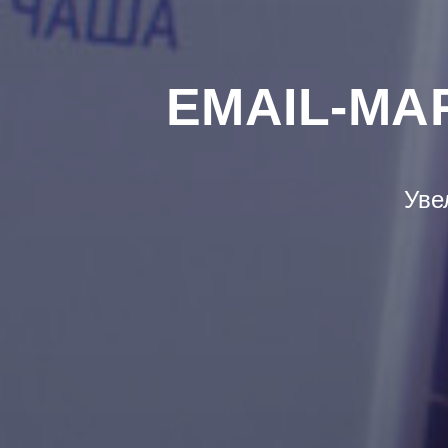
EMAIL-МА
Уве