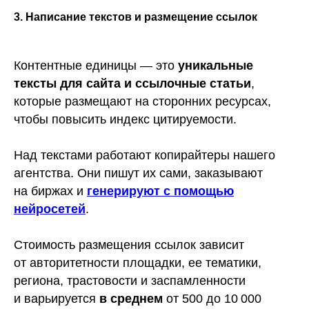
3. Написание текстов и размещение ссылок
Контентные единицы — это
уникальные
тексты для сайта и ссылочные статьи
,
которые размещают на сторонних ресурсах,
чтобы повысить индекс цитируемости.
Над текстами работают копирайтеры нашего
агентства. Они пишут их сами, заказывают
на биржах и
генерируют с помощью
нейросетей
.
Обсудим продвижение
Стоимость размещения ссылок зависит
вашего проекта?
от авторитетности площадки, ее тематики,
региона, трастовости и заспамленности
Оставьте ваши
и варьируется
в среднем
от 500 до 10 000
контакты, и мы