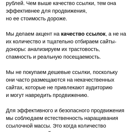
свяжемся с вами
рублей. Чем выше качество ссылки, тем она
эффективнее для продвижения,
но ее стоимость дороже.
+7
Мы делаем акцент на
качество ссылок
, а не на
их количество и тщательно отбираем сайты-
доноры: анализируем их трастовость,
спамность и реальную посещаемость.
Даю
согласие
на обработку своих персональных
данных и согласен с
политикой
обработки
Мы не покупаем дешевые ссылки, поскольку
персональных данных
они часто размещаются на некачественных
Даю
согласие
на получение рекламной рассылки
об услугах ООО «Адиджитал», в том числе кейсах
агентства
сайтах, которые не привлекают аудиторию
и могут навредить продвижению.
Оставить заявку
Для эффективного и безопасного продвижения
мы соблюдаем естественность наращивания
ссылочной массы. Это когда количество