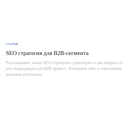
+7 (343) 302-00-05
info@artsofte.digital
г. Екатеринбург ул. Малышева 71,
7 этаж, офис 701
СТАТЬЯ
SEO стратегия для B2B-сегмента
Наши соцсети
Рассказываем, какие SEO-стратегии существуют и как выбрать из
Telegram
Прислать резюме
них подходящую для B2B проекта. Разбираем кейс и показываем
Youtube
реальные результаты
Rutube
Входим в Ассоциацию
развития Digital-агентств
ООО АДИДЖИТАЛ
ООО «Адиджитал» —
ИНН 6685145735
информация об ИТ-
ОГРН 1186658013013
компании