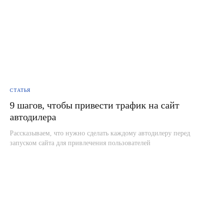
© 2004-2024 ООО «Адиджитал»
Интеллектуальная собственность
Согласие на обработку персональных данных
Политика конфиденциальности
СТАТЬЯ
9 шагов, чтобы привести трафик на сайт
автодилера
Рассказываем, что нужно сделать каждому автодилеру перед
запуском сайта для привлечения пользователей